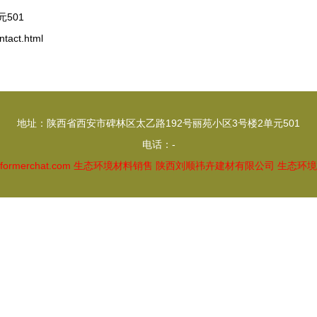
501
act.html
地址：陕西省西安市碑林区太乙路192号丽苑小区3号楼2单元501
电话：-
lformerchat.com
生态环境材料销售
陕西刘顺祎卉建材有限公司
生态环境