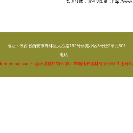
如若转载，请注明出处：http://www.toolfo
地址：陕西省西安市碑林区太乙路192号丽苑小区3号楼2单元501
电话：-
lformerchat.com
生态环境材料销售
陕西刘顺祎卉建材有限公司
生态环境