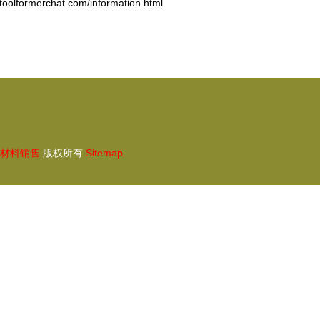
rmerchat.com/information.html
材料销售
版权所有
Sitemap