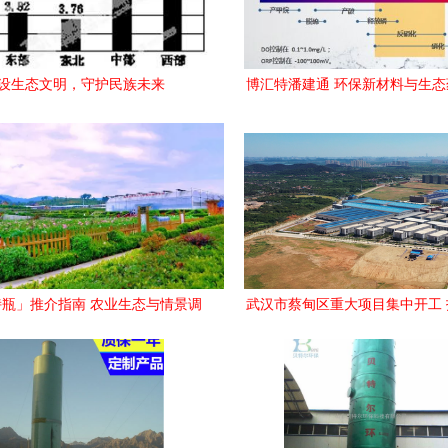
设生态文明，守护民族未来
博汇特潘建通 环保新材料与生
齐飞，biodopp微氧工艺引领
瓶」推介指南 农业生态与情景调
武汉市蔡甸区重大项目集中开工 投
缝烫引道——新时代的黏土技法实
亿元，聚焦生态环境材料销售
操手册