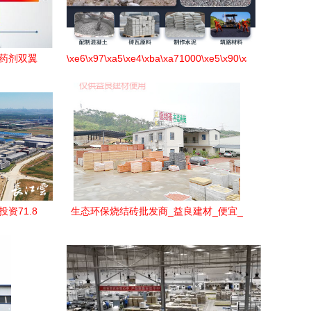
态药剂双翼
\xe6\x97\xa5\xe4\xba\xa71000\xe5\x90\xa8\xe7\x9a\x84
产业变革
-
\xe7\xba\xa2\xe6\x98\x9f\xe6\x9c\xba\xe5\x99\xa8
资71.8
生态环保烧结砖批发商_益良建材_便宜_
新机遇
风化_铺地_实心_标准