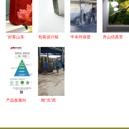
装智能工
众汇土工材
工作汇报，
厂，拓展生
料引领生态
探索生态价
态环境材料
环境建设
值转化新路
销售
径
“好客山东·
包装设计核
中央环保督
舟山仿真苔
好品山
心剖析及其
察聚焦咸阳
藓 工厂批
东”旅游购
与生态环境
何以沦为大
发与生态环
物大礼包亮
的互动影响
气污染“元
境材料销售
相旅发大
凶”欠务
的全景指南
会，推动生
区？叩问责
态环境材料
任与止损之
转型
环境自救能
产品发展向
闻“汛”而
企业立足之
动，株洲生
根本——以
态环境人全
生态环境材
力守护汛期