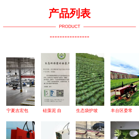
产品列表
PRODUCT
----------------
宁夏吉宏包
硅藻泥 自
生态袋护坡
丰台区委常
装正式开业
然与生态的
绿色堤防的
委会听取
建成约4.6
建筑新选择
创新解决方
2020年生
万㎡环保包
案——德州
态环境保护